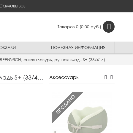
Самовывоз
Товаров 0 (0.00 руб.)
ЮКЗАКИ
ПОЛЕЗНАЯ ИНФОРМАЦИЯ
ENWICH, синяя глазурь, ручная кладь S+ (33/41л)
Чемодан полипропилен R-PET "Verage" серия GREENWICH, синяя глазурь, ручная кладь S+ (33/41л)
Аксессуары
ПРОДАНО