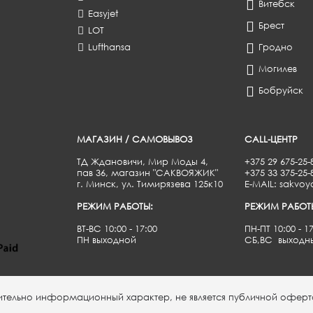
Витебск
Easyjet
Брест
LOT
Lufthansa
Гродно
Могилев
Бобруйск
МАГАЗИН / САМОВЫВОЗ
CALL-ЦЕНТР
ТД Ждановичи, Мир Моды 4,
+375 29 675-25-
пав 36, магазин "САКВОЯЖИК"
+375 33 375-25
г. Минск, ул. Тимирязева 125к10
E-MAIL: sakvoy
РЕЖИМ РАБОТЫ:
РЕЖИМ РАБОТ
ВТ-ВС 10:00 - 17:00
ПН-ПТ 10:00 - 1
ПН выходной
СБ,ВС выходн
чительно информационный характер, не является публичной оферт