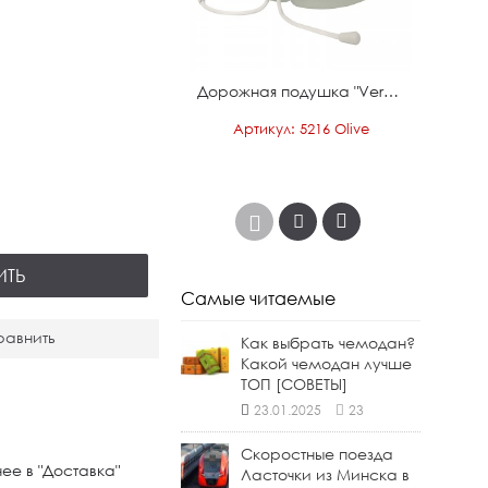
Дорожные весы EBERHART®️
Дорожная подушка "Verage" оливковый
икул: EBH18001
Артикул: 5216 Olive
75.90 руб.
 руб.
ИТЬ
Самые читаемые
равнить
Как выбрать чемодан?
Какой чемодан лучше
ТОП [СОВЕТЫ]
23.01.2025
23
Скоростные поезда
ее в "Доставка"
Ласточки из Минска в