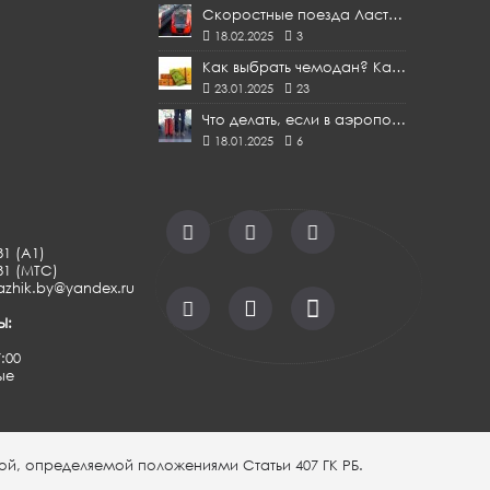
Скоростные поезда Ласточки из Минска в Москву
18.02.2025
3
Как выбрать чемодан? Какой чемодан лучше ТОП [СОВЕТЫ]
23.01.2025
23
Что делать, если в аэропорту вернули повреждённый багаж
18.01.2025
6
81 (A1)
-81 (МТС)
azhik.by@yandex.ru
Ы:
7:00
ые
ой, определяемой положениями Статьи 407 ГК РБ.