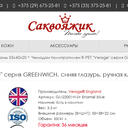
а
+375 (29) 675-25-81
+375 (33) 375-25-81
|
|
З КОЖИ
АКСЕССУАРЫ
Р
аны 55x40x20
Чемодан полипропилен R-PET "Verage" серия GRE
Производитель:
Verage®️ England
-15%
Артикул:
GM22001W-S+ Enamel blue
Наличие:
Есть в наличии
Вес:
3.3 кг
Внешние размеры (В×Ш×Г):
55×38×22 см
Объем:
33/41 л
Гарантия:
36 месяцев