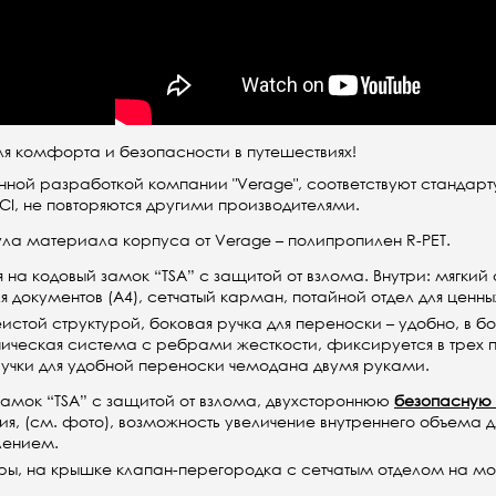
ля комфорта и безопасности в путешествиях!
енной разработкой компании "Verage", соответствуют стандарту
I, не повторяются другими производителями.
ла материала корпуса от Verage – полипропилен R-PET.
на кодовый замок “TSA” с защитой от взлома. Внутри: мягкий 
для документов (А4), сетчатый карман, потайной отдел для ценн
стой структурой, боковая ручка для переноски – удобно, в б
пическая система с ребрами жесткости, фиксируется в трех п
учки для удобной переноски чемодана двумя руками.
замок “TSA” с защитой от взлома,
двухстороннюю
безопасную
тия, (см. фото), возможность
увеличение внутреннего объема д
илением.
ры, на крышке клапан-перегородка с сетчатым отделом на мо