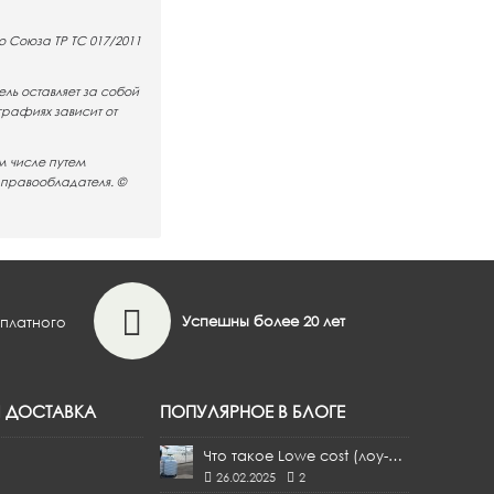
 Союза ТР ТС 017/2011
ль оставляет за собой
графиях зависит от
м числе путем
 правообладателя. ©
Успешны более 20 лет
сплатного
Я ДОСТАВКА
ПОПУЛЯРНОЕ В БЛОГЕ
Что такое Lowe cost (лоу-кост)?
26.02.2025
2