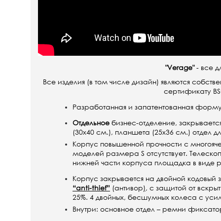
"Verage"
- все д
Все изделия (в том числе дизайн) являются собств
сертификату BSC
Разработанная и запатентованная форму
Отдельное
бизнес-отделение, закрывается 
(30х40 см.), планшета (25х36 см.) отдел 
Корпус повышенной прочности с многоячеи
моделей размера S отсутствует. Телеско
нижней части корпуса площадка в виде р
Корпус закрывается на двойной
кодовый 
“anti-thief”
(антивор
)
, с защитой от вскры
25%.
4 двойных, бесшумных колеса с ус
Внутри: основное отдел – ремни фиксато