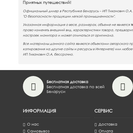
Приятных путешествий!
Официальный дилер в Республикe Беларусь – ИП Тиханович О.А. 
"О безопасности продукции легкой промышленности".
Указанная информация о весе, размерах, объеме не является
т
право изменять внешний вид, характеристики товара, предвари
настроек монитора и может отличаться от оригинала.
Все материалы данного сайта являются объектами авторского п
копирования на другие сайты и ресурсы в Интернете) или любо
ИП Тиханович О.А, бессрочно.
Бесплатная доставка
Бесплатная доставка по всей
Беларуси
ИНФОРМАЦИЯ
СЕРВИС
О нас
Доставка
Самовывоз
Оплата