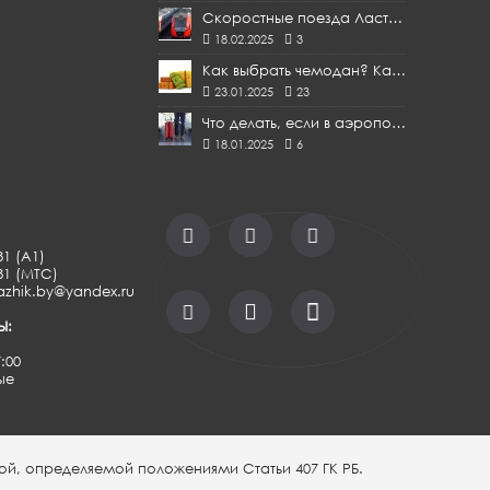
Скоростные поезда Ласточки из Минска в Москву
18.02.2025
3
Как выбрать чемодан? Какой чемодан лучше ТОП [СОВЕТЫ]
23.01.2025
23
Что делать, если в аэропорту вернули повреждённый багаж
18.01.2025
6
81 (A1)
-81 (МТС)
azhik.by@yandex.ru
Ы:
7:00
ые
ой, определяемой положениями Статьи 407 ГК РБ.