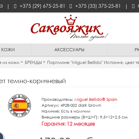
а
+375 (29) 675-25-81
+375 (33) 375-25-81
|
|
З КОЖИ
АКСЕССУАРЫ
Р
я из кожи
БРЕНДЫ
Портмоне "Miguel Bellido" Испания, цвет
вет темно-коричневый
Производитель:
Miguel Bellido®️ Spain
-15%
Артикул:
4928-002 dark brown
Наличие:
Есть в наличии
Внешние размеры (В×Ш×Г):
9.5×12×2.5 см
Гарантия:
12 месяцев