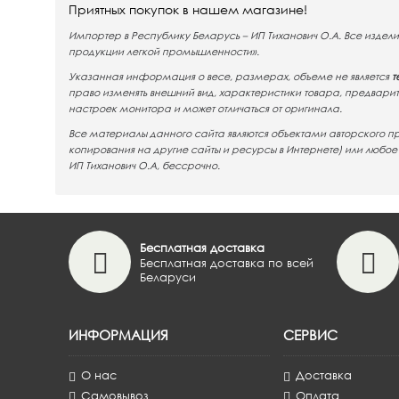
Приятных покупок в нашем магазине!
Импортер в Республику Беларусь – ИП Тиханович О.А. Все изде
продукции легкой промышленности».
Указанная информация о весе, размерах, объеме не является
т
право изменять внешний вид, характеристики товара, предвари
настроек монитора и может отличаться от оригинала.
Все материалы данного сайта являются объектами авторского п
копирования на другие сайты и ресурсы в Интернете) или любо
ИП Тиханович О.А, бессрочно.
Бесплатная доставка
Бесплатная доставка по всей
Беларуси
ИНФОРМАЦИЯ
СЕРВИС
О нас
Доставка
Самовывоз
Оплата