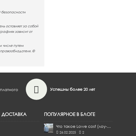
О безопасности
ль оставляет за собой
графиях зависит от
м числе путем
 правообладателя. ©
Успешны более 20 лет
сплатного
Я ДОСТАВКА
ПОПУЛЯРНОЕ В БЛОГЕ
Что такое Lowe cost (лоу-кост)?
26.02.2025
2