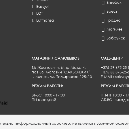
Витебск
Easyjet
Брест
LOT
Lufthansa
Гродно
Могилев
Бобруйск
МАГАЗИН / САМОВЫВОЗ
CALL-ЦЕНТР
ТД Ждановичи, Мир Моды 4,
+375 29 675-25-
пав 36, магазин "САКВОЯЖИК"
+375 33 375-25
г. Минск, ул. Тимирязева 125к10
E-MAIL: sakvoy
РЕЖИМ РАБОТЫ:
РЕЖИМ РАБОТ
ВТ-ВС 10:00 - 17:00
ПН-ПТ 10:00 - 1
ПН выходной
СБ,ВС выходн
чительно информационный характер, не является публичной оферт