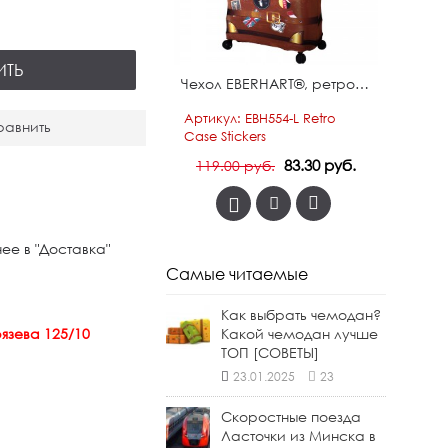
ИТЬ
Дорожная подушка "Verage" сиренево-серая
Чехол EBERHART®️, ретро чемодан, большой L
л: 5216 Lilac-grey
Артикул: EBH554-L Retro
Ар
равнить
Case Stickers
67.00 руб.
83.30 руб.
 руб.
119.00 руб.
ее в "Доставка"
Самые читаемые
Как выбрать чемодан?
язева 125/10
Какой чемодан лучше
ТОП [СОВЕТЫ]
23.01.2025
23
Скоростные поезда
Ласточки из Минска в