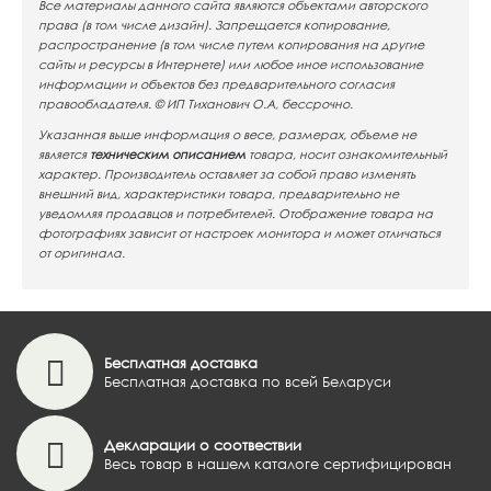
Все материалы данного сайта являются объектами авторского
права (в том числе дизайн). Запрещается копирование,
распространение (в том числе путем копирования на другие
сайты и ресурсы в Интернете) или любое иное использование
информации и объектов без предварительного согласия
правообладателя. © ИП Тиханович О.А, бессрочно.
Указанная выше информация о весе, размерах, объеме не
является
техническим описанием
товара, носит ознакомительный
характер. Производитель оставляет за собой право изменять
внешний вид, характеристики товара, предварительно не
уведомляя продавцов и потребителей. Отображение товара на
фотографиях зависит от настроек монитора и может отличаться
от оригинала.
Бесплатная доставка
Бесплатная доставка по всей Беларуси
Декларации о соотвествии
Весь товар в нашем каталоге сертифицирован